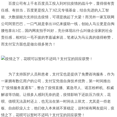
百度公司有上千名百度员工投入到对抗疫情的战斗中，显得很有责
任感、有担当，百度更是投入了3亿元专项基金，结合先进的人工智
能、大数据能力支持抗击疫情，可谓是挑起了大梁！而另外一家互联网
公司阿里巴巴，一口气就是拿出10亿来援助一线，创始人马云更是自掏
腰包拿出1亿，国内网友拍手叫好，充分体现出什么叫做企业家的社会
责任感，相对比一毛不拔的李嘉诚来说，笔者认为马云真的值得称赞，
而支付宝方面也是做出很多努力！
为了支持医护人员和患者，支付宝也是提供了免费咨询服务，作为
一家拥有数亿用户的公司，支付宝凭借自身技术优势，第一时间推出
了“疫情服务直通车”，整合了疫情直播、紧急寻人、谣言粉粹机、权威
解读等功能。让很多人感到无奈的是，疫情影响下还款压力很大，花
呗、借呗无法及时还上，也无法在第一时间去上班尤，尤其是一些老
板、自由职业人士，他们收入本来就不算稳定，这时候有网友提问，疫
情之下，花呗可以暂时不还吗？支付宝的回应获赞！