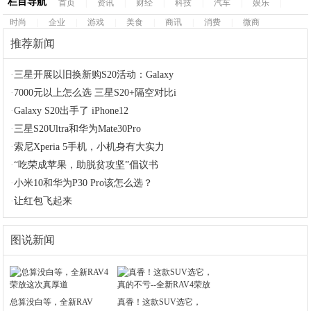
栏目导航
首页
|
资讯
|
财经
|
科技
|
汽车
|
娱乐
|
时尚
|
企业
|
游戏
|
美食
|
商讯
|
消费
|
微商
推荐新闻
·
三星开展以旧换新购S20活动：Galaxy
·
7000元以上怎么选 三星S20+隔空对比i
·
Galaxy S20出手了 iPhone12
·
三星S20Ultra和华为Mate30Pro
·
索尼Xperia 5手机，小机身有大实力
·
“吃荣成苹果，助脱贫攻坚”倡议书
·
小米10和华为P30 Pro该怎么选？
·
让红包飞起来
图说新闻
总算没白等，全新RAV
真香！这款SUV选它，