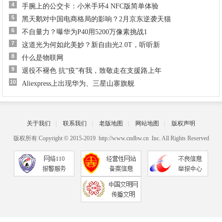
4
手腕上的公交卡：小米手环4 NFC版简单体验
5
黑天鹅对中国电商格局的影响？2月京东逆袭天猫
6
不自量力？曝华为P40用5200万像素挑战1
7
这道光为何如此美妙？新自由光2.0T，听听新
8
什么是物联网
9
退役不褪色 抗“疫”有我，致敬走在支援路上年
10
Aliexpress上出现华为、三星山寨旗舰
关于我们
|
联系我们
|
老版地图
|
网站地图
|
版权声明
版权所有 Copyright © 2015-2019 http://www.cndbw.cn Inc. All Rights Reserved