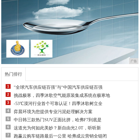
广告
热门排行
1
“全球汽车供应链百强”与“中国汽车供应链百强
2
挑战极寒，四季沐歌空气能原装集成系统在极寒地
3
-53℃漠河行业首个可靠认证！四季沐歌树立全
4
弈晨环境为您提供专业污泥处理解决方案
5
中日韩三款热门SUV正面比拼，哈弗F7到底是
6
这道光为何如此美妙？新自由光2.0T，听听新
7
跑赢云购车链路最后一公里 哈弗成云营销全链闭