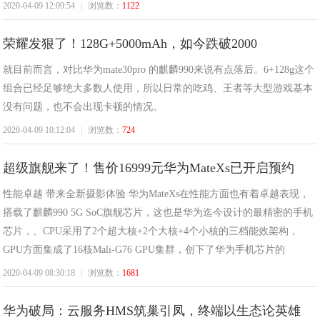
2020-04-09 12:09:54
|
浏览数：
1122
网
荣耀发狠了！128G+5000mAh，如今跌破2000
就目前而言，对比华为mate30pro 的麒麟990来说有点落后。6+128g这个
组合已经足够绝大多数人使用，所以日常的吃鸡、王者等大型游戏基本
没有问题，也不会出现卡顿的情况。
2020-04-09 10:12:04
|
浏览数：
724
超级旗舰来了！售价16999元华为MateXs已开启预约
性能卓越 带来全新摄影体验 华为MateXs在性能方面也有着卓越表现，
搭载了麒麟990 5G SoC旗舰芯片，这也是华为迄今设计的最精密的手机
芯片，、CPU采用了2个超大核+2个大核+4个小核的三档能效架构，
GPU方面集成了16核Mali-G76 GPU集群，创下了华为手机芯片的
2020-04-09 08:30:18
|
浏览数：
1681
华为破局：云服务HMS筑巢引凤，终端以生态论英雄