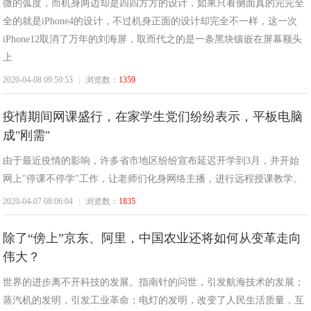
微的弧度，而机身两边却是四四方方的设计，如果只看侧面真的完完全
全的就是iPhone4的设计，不过机身正面的设计却完全不一样，这一次
iPhone12取消了万年的刘海屏，取而代之的是一条黑块镶嵌在屏幕额头
上
2020-04-08 09:59:53
|
浏览数：
1359
疫情期间网课盛行，在家学生党们纷纷表示，平板电脑
成"刚需"
由于最近疫情的影响，许多省市地区纷纷宣布延迟开学到3月，并开始
网上"停课不停学"工作，让老师们化身网络主播，进行远程授课教学。
2020-04-07 08:06:04
|
浏览数：
1835
除了“傍上”京东、阿里，中国农业还将如何从变革走向
伟大？
世界的进步离不开科技的发展。指南针的问世，引发航海技术的发展；
蒸汽机的发明，引发工业革命；电灯的发明，改变了人民生活质量，互