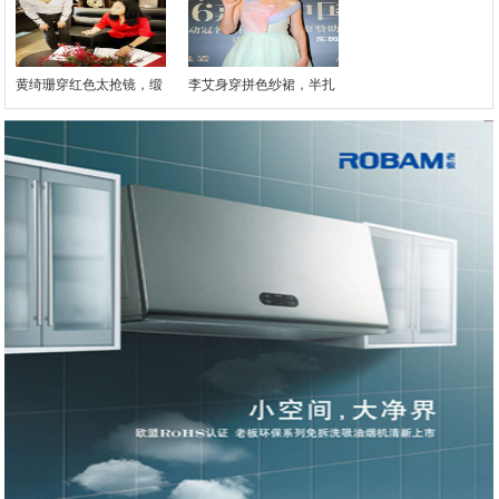
黄绮珊穿红色太抢镜，缎
李艾身穿拼色纱裙，半扎