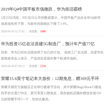
2019年Q4中国平板市场微跌，华为依旧霸榜
东
2月25日消息，IDC近日公开的数据显示，中国平板产品在去年Q4的市
场表现有所下滑，与前年同期相比下降了3.9%。
2020-04-10 11:57:02
|
浏览数：
1880
华为投资15亿在法首建5G制造厂，预计年产值77亿
目前，华为已经向法国说明了自己的计划。 虽然工厂在法国，但梁华在
新闻发布会上表示，产品供应是面向整个欧洲市场的。
北
2020-04-10 07:30:13
|
浏览数：
1218
荣耀15.6英寸笔记本大放价：12期免息，赠169元手环
荣耀天猫官方旗舰店正在举行暖春节活动，其中荣耀MagicBook15最低
到手价仅需2799元，更可享受12期免息，现在购机还额外赠送价值169
元的荣耀手环5一个，性价比极高。