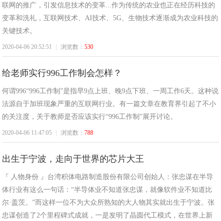
联网的推广，引发信息技术的变革...作为传统的农业也正在经历科技的
变革和洗礼，互联网技术、AI技术、5G、生物技术逐渐成为农业科技的
关键技术。
2020-04-06 20:52:51
|
浏览数：
530
给老师实行996工作制会怎样？
何谓996“996工作制”是指早9点上班、晚9点下班、一周工作6天。这种说
法源自于加班现象严重的互联网行业。有一篇文章在教育界引起了不小
的关注度，关于教师是否应该实行“996工作制”展开讨论。
2020-04-06 11:47:05
|
浏览数：
788
出生于宁波，走向于世界的芯片大王
『 人物身份 』台湾积体电路制造股份有限公司创始人：张忠谋在半导
体行业有这么一句话：“半导体业不知道张忠谋，就像软件业不知道比
尔·盖茨。”而这样一位不为大众所熟知的大人物其实就出生于宁波。张
忠谋创造了2个里程碑式成就，一是发明了晶圆代工模式，在世界上新