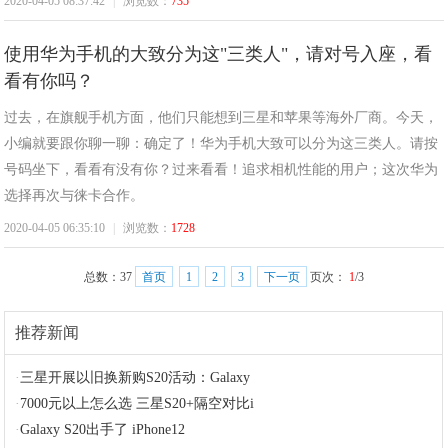
2020-04-05 08:37:42
|
浏览数：
735
使用华为手机的大致分为这"三类人"，请对号入座，看
看有你吗？
过去，在旗舰手机方面，他们只能想到三星和苹果等海外厂商。今天，
小编就要跟你聊一聊：确定了！华为手机大致可以分为这三类人。请按
号码坐下，看看有没有你？过来看看！追求相机性能的用户；这次华为
选择再次与徕卡合作。
2020-04-05 06:35:10
|
浏览数：
1728
总数：
37
首页
1
2
3
下一页
页次：
1
/3
推荐新闻
·
三星开展以旧换新购S20活动：Galaxy
·
7000元以上怎么选 三星S20+隔空对比i
·
Galaxy S20出手了 iPhone12