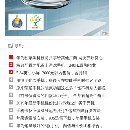
广告
热门排行
1
华为独家黑科技将共享给其他厂商 网友齐呼良心
2
极致配置才配得上游戏手机，240Hz屏和骁龙
3
5.84英寸小屏+2000元以内售价，曾月销
4
用惯了翻盖手机，很多人在智能手机时代迷了路
5
原来荣耀手机的隐藏功能这么多？怪不得别人都说
6
目前最值得买的四款华为手机，全都有超高性价比
7
2019年最新手机性价比排行榜出炉 买千元机
8
手机卡反应慢SIM无法识别？这些故障解决方法
9
苹果迅雷版安装，iOS迅雷下载，苹果手机安装
10
华为销量最好的3款手机，颜值与性价比相结合，