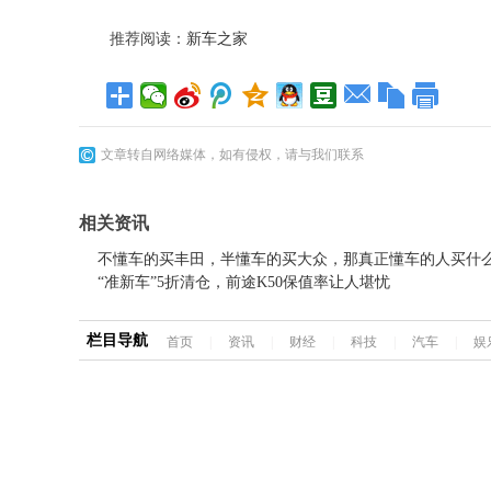
推荐阅读：
新车之家
文章转自网络媒体，如有侵权，请与我们联系
相关资讯
不懂车的买丰田，半懂车的买大众，那真正懂车的人买什
“准新车”5折清仓，前途K50保值率让人堪忧
栏目导航
首页
|
资讯
|
财经
|
科技
|
汽车
|
娱