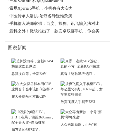
·
三星S20Ultra和华为Mate30Pro
·
索尼Xperia 5手机，小机身有大实力
·
中医传承人潘洪-治疗各种疑难杂病
·
手机输入法哪家强：百度、搜狗、讯飞输入法对比
·
意料之外！微软推出了一款安卓双屏手机，你会买
图说新闻
总算没白等，全新RAV
真香！这款SUV选它，
在大众探岳和本田CRV
放弃飞度入手易至EV3
大众再出新款，小号“辉
10万多的6座SUV，