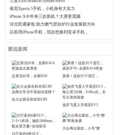
·
三星S20Ultra和华为Mate30Pro
·
索尼Xperia 5手机，小机身有大实力
·
iPhone X今年有三款新机？大屏更震撼
·
河北民通家电 助力燃气壁挂炉行业发展新方向
·
以前用iPhone手机，现在想换到安卓手机，
图说新闻
总算没白等，全新RAV
真香！这款SUV选它，
在大众探岳和本田CRV
放弃飞度入手易至EV3
大众再出新款，小号“辉
10万多的6座SUV，