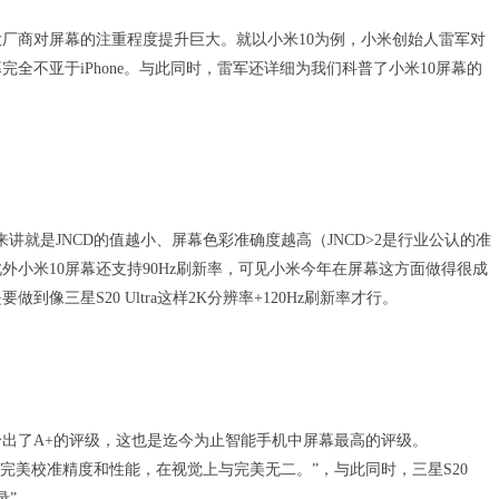
大厂商对屏幕的注重程度提升巨大。就以小米10为例，小米创始人雷军对
全不亚于iPhone。与此同时，雷军还详细为我们科普了小米10屏幕的
讲就是JNCD的值越小、屏幕色彩准确度越高（JNCD>2是行业公认的准
此外小米10屏幕还支持90Hz刷新率，可见小米今年在屏幕这方面做得很成
像三星S20 Ultra这样2K分辨率+120Hz刷新率才行。
Ultra给出了A+的评级，这也是迄今为止智能手机中屏幕最高的评级。
接近教科书的完美校准精度和性能，在视觉上与完美无二。”，与此同时，三星S20
录”。