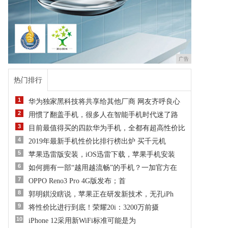
广告
热门排行
1
华为独家黑科技将共享给其他厂商 网友齐呼良心
2
用惯了翻盖手机，很多人在智能手机时代迷了路
3
目前最值得买的四款华为手机，全都有超高性价比
4
2019年最新手机性价比排行榜出炉 买千元机
5
苹果迅雷版安装，iOS迅雷下载，苹果手机安装
6
如何拥有一部“越用越流畅”的手机？一加官方在
7
OPPO Reno3 Pro 4G版发布；首
8
郭明錤没瞎说，苹果正在研发新技术，无孔iPh
9
将性价比进行到底！荣耀20i：3200万前摄
10
iPhone 12采用新WiFi标准可能是为