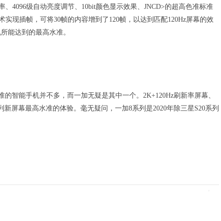
4096级自动亮度调节、10bit颜色显示效果、JNCD>的超高色准标准
术实现插帧，可将30帧的内容增到了120帧，以达到匹配120Hz屏幕的效
机所能达到的最高水准。
的智能手机并不多，而一加无疑是其中一个。2K+120Hz刷新率屏幕、
列新屏幕最高水准的体验。毫无疑问，一加8系列是2020年除三星S20系列