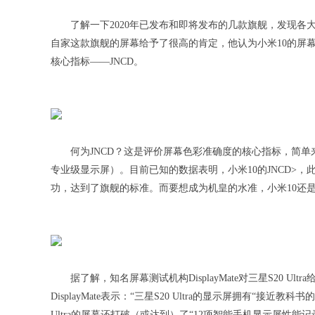
了解一下2020年已发布和即将发布的几款旗舰，发现各
自家这款旗舰的屏幕给予了很高的肯定，他认为小米10的屏幕完
核心指标——JNCD。
何为JNCD？这是评价屏幕色彩准确度的核心指标，简单来
专业级显示屏）。目前已知的数据表明，小米10的JNCD>，
功，达到了旗舰的标准。而要想成为机皇的水准，小米10还是要做到
据了解，知名屏幕测试机构DisplayMate对三星S20 
DisplayMate表示：“三星S20 Ultra的显示屏拥有“
Ultra的屏幕还打破（或达到）了“12项智能手机显示屏性能记