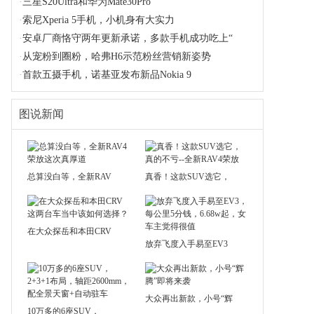
·
三星S20Ultra和华为Mate30Pro
·
索尼Xperia 5手机，小机身有大实力
·
安卓厂商恪守两年更新承诺，多款手机成功吃上“
·
从宠粉到圈粉，哈弗H6示范粉丝营销新姿势
·
首款五摄手机，诺基亚发布新品Nokia 9
图说新闻
总算没白等，全新RAV
真香！这款SUV选它，
在大众探岳和本田CRV
放弃飞度入手易至EV3
大众再出新款，小号“辉
10万多的6座SUV，