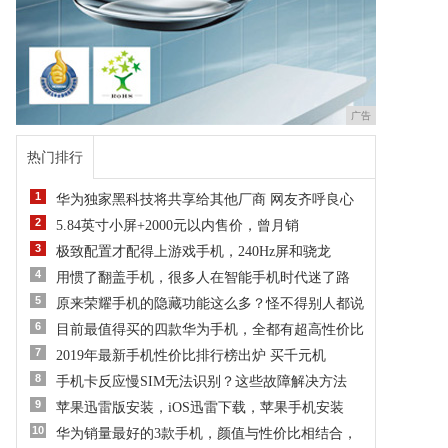
广告
热门排行
1
华为独家黑科技将共享给其他厂商 网友齐呼良心
2
5.84英寸小屏+2000元以内售价，曾月销
3
极致配置才配得上游戏手机，240Hz屏和骁龙
4
用惯了翻盖手机，很多人在智能手机时代迷了路
5
原来荣耀手机的隐藏功能这么多？怪不得别人都说
6
目前最值得买的四款华为手机，全都有超高性价比
7
2019年最新手机性价比排行榜出炉 买千元机
8
手机卡反应慢SIM无法识别？这些故障解决方法
9
苹果迅雷版安装，iOS迅雷下载，苹果手机安装
10
华为销量最好的3款手机，颜值与性价比相结合，