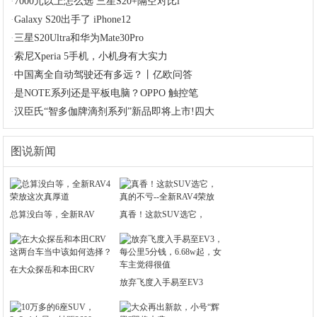
·
7000元以上怎么选 三星S20+隔空对比i
·
Galaxy S20出手了 iPhone12
·
三星S20Ultra和华为Mate30Pro
·
索尼Xperia 5手机，小机身有大实力
·
中国离全自动驾驶还有多远？丨亿欧问答
·
是NOTE系列还是平板电脑？OPPO 触控笔
·
汉臣氏“智多伽牌滴剂系列”新品即将上市!四大
图说新闻
总算没白等，全新RAV
真香！这款SUV选它，
在大众探岳和本田CRV
放弃飞度入手易至EV3