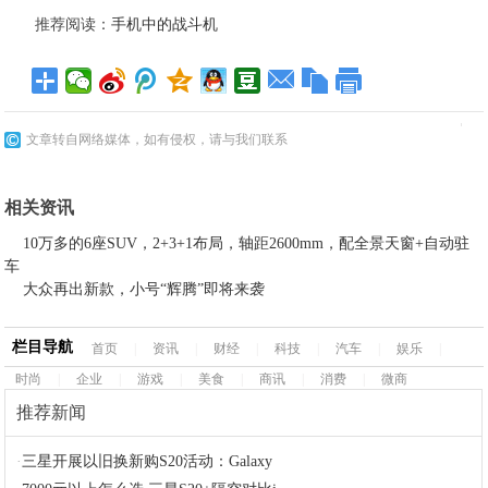
推荐阅读：
手机中的战斗机
文章转自网络媒体，如有侵权，请与我们联系
相关资讯
10万多的6座SUV，2+3+1布局，轴距2600mm，配全景天窗+自动驻
车
大众再出新款，小号“辉腾”即将来袭
栏目导航
首页
|
资讯
|
财经
|
科技
|
汽车
|
娱乐
|
时尚
|
企业
|
游戏
|
美食
|
商讯
|
消费
|
微商
推荐新闻
·
三星开展以旧换新购S20活动：Galaxy