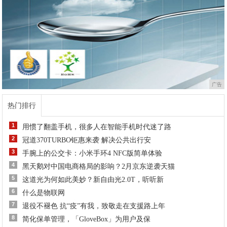
广告
热门排行
1
用惯了翻盖手机，很多人在智能手机时代迷了路
2
冠道370TURBO钜惠来袭 解决公共出行安
3
手腕上的公交卡：小米手环4 NFC版简单体验
4
黑天鹅对中国电商格局的影响？2月京东逆袭天猫
5
这道光为何如此美妙？新自由光2.0T，听听新
6
什么是物联网
7
退役不褪色 抗“疫”有我，致敬走在支援路上年
8
简化保单管理，「GloveBox」为用户及保