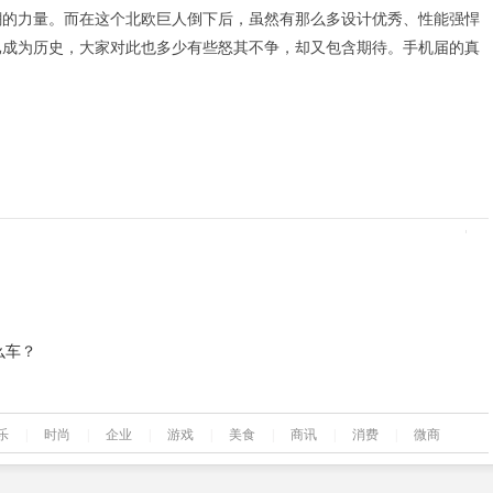
潮的力量。而在这个北欧巨人倒下后，虽然有那么多设计优秀、性能强悍
已成为历史，大家对此也多少有些怒其不争，却又包含期待。手机届的真
么车？
乐
|
时尚
|
企业
|
游戏
|
美食
|
商讯
|
消费
|
微商