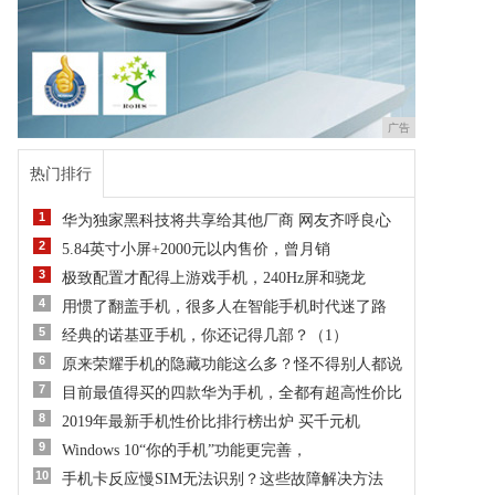
广告
热门排行
1
华为独家黑科技将共享给其他厂商 网友齐呼良心
2
5.84英寸小屏+2000元以内售价，曾月销
3
极致配置才配得上游戏手机，240Hz屏和骁龙
4
用惯了翻盖手机，很多人在智能手机时代迷了路
5
经典的诺基亚手机，你还记得几部？（1）
6
原来荣耀手机的隐藏功能这么多？怪不得别人都说
7
目前最值得买的四款华为手机，全都有超高性价比
8
2019年最新手机性价比排行榜出炉 买千元机
9
Windows 10“你的手机”功能更完善，
10
手机卡反应慢SIM无法识别？这些故障解决方法