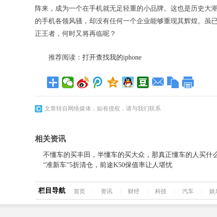
阵来，成为一个在手机就无足轻重的小品牌。这也是历史大
的手机各领风骚，却没有任何一个企业能够重现其辉煌。虽
正王者，何时又将再临呢？
推荐阅读：
打开查找我的iphone
文章转自网络媒体，如有侵权，请与我们联系
相关资讯
不懂车的买丰田，半懂车的买大众，那真正懂车的人买什
“准新车”5折清仓，前途K50保值率让人堪忧
栏目导航
首页
|
资讯
|
财经
|
科技
|
汽车
|
娱