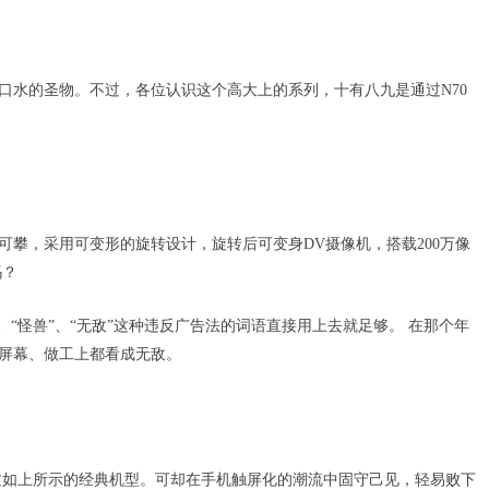
口水的圣物。不过，各位认识这个高大上的系列，十有八九是通过N70
不可攀，采用可变形的旋转设计，旋转后可变身DV摄像机，搭载200万像
吗？
、“怪兽”、“无敌”这种违反广告法的词语直接用上去就足够。 在那个年
、屏幕、做工上都看成无敌。
过如上所示的经典机型。可却在手机触屏化的潮流中固守己见，轻易败下