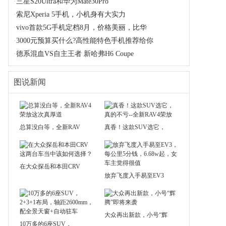
·
三星S20Ultra和华为Mate30Pro
·
索尼Xperia 5手机，小机身有大实力
·
vivo首款5G手机定档8月，价格美丽，比华
·
3000元预算买什么?高性能特色手机推荐给你
·
德系混血VS自主王者 新哈弗H6 Coupe
图说新闻
总算没白等，全新RAV
真香！这款SUV选它，
在大众探岳和本田CRV
放弃飞度入手易至EV3
大众再出新款，小号“辉
10万多的6座SUV，