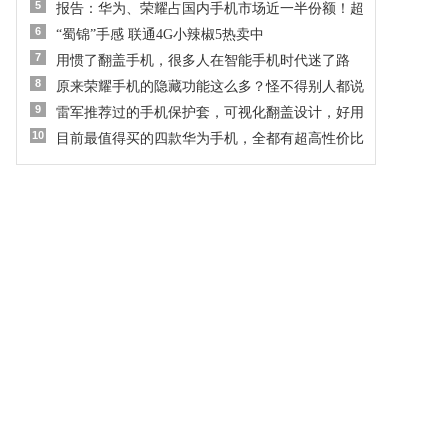
5
报告：华为、荣耀占国内手机市场近一半份额！超
6
“蜀锦”手感 联通4G小辣椒5热卖中
7
用惯了翻盖手机，很多人在智能手机时代迷了路
8
原来荣耀手机的隐藏功能这么多？怪不得别人都说
9
雷军推荐过的手机保护套，可视化翻盖设计，好用
10
目前最值得买的四款华为手机，全都有超高性价比