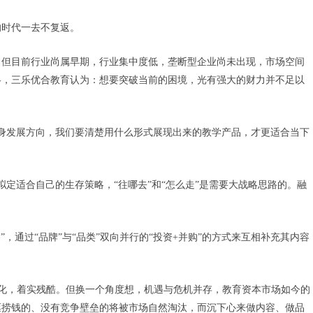
的时代一去不复返。
。但目前行业尚属早期，行业集中度低，垄断型企业尚未出现，市场空间
略，三乐优合教育认为：想要突破当前的困境，光有强大的财力并不足以
身发展方向，我们要清楚用什么形式展现出来的教学产品，才更适合当下
定适合自己的生存策略，“往哪去”和“怎么走”是需要大战略思路的。融
，通过“品牌”与“品类”双向并行的“投资+并购”的方式来互相补充其内容
业分化，着实残酷。但换一个角度想，机遇与危机并存，教育资本市场如今的
票捞钱的、没有竞争壁垒的将被市场自然淘汰，而沉下心来做内容、做品