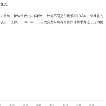
加壮大。
师资供给，持续迭代的内容供给，针对不同交付场景的低成本、标准化的
认证「值得」。2020年，三乐优合愿与所有合作伙伴携手并进，走的更
乐
|
时尚
|
企业
|
游戏
|
美食
|
商讯
|
消费
|
微商