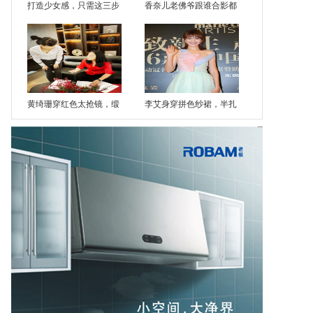
打造少女感，只需这三步
香奈儿老佛爷跟谁合影都
黄绮珊穿红色太抢镜，缎
李艾身穿拼色纱裙，半扎