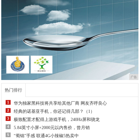
广告
热门排行
1
华为独家黑科技将共享给其他厂商 网友齐呼良心
2
经典的诺基亚手机，你还记得几部？（1）
3
极致配置才配得上游戏手机，240Hz屏和骁龙
4
5.84英寸小屏+2000元以内售价，曾月销
5
“蜀锦”手感 联通4G小辣椒5热卖中