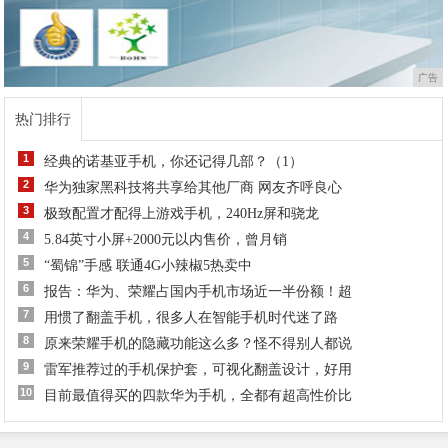
广告
热门排行
1
经典的诺基亚手机，你还记得几部？（1）
2
华为独家黑科技将共享给其他厂商 网友齐呼良心
3
极致配置才配得上游戏手机，240Hz屏和骁龙
4
5.84英寸小屏+2000元以内售价，曾月销
5
“蜀锦”手感 联通4G小辣椒5热卖中
6
报告：华为、荣耀占国内手机市场近一半份额！超
7
用惯了翻盖手机，很多人在智能手机时代迷了路
8
原来荣耀手机的隐藏功能这么多？怪不得别人都说
9
雷军推荐过的手机保护套，可视化翻盖设计，好用
10
目前最值得买的四款华为手机，全都有超高性价比