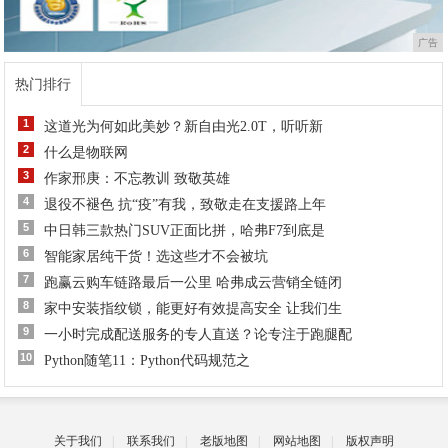
广告
热门排行
1
这道光为何如此美妙？新自由光2.0T，听听新
2
什么是物联网
3
作家邢庚：不忘教训 致敬英雄
4
退役不褪色 抗“疫”有我，致敬走在支援路上年
5
中日韩三款热门SUV正面比拼，哈弗F7到底是
6
智能家居纯干货！选这些才不会被坑
7
跑赢云购车链路最后一公里 哈弗成云营销全链闭
8
家中安装指纹锁，能更好有效提高安全 让我们生
9
一小时完成配送服务的专人直送？论专注于跑腿配
10
Python随笔11：Python代码规范之
关于我们
|
联系我们
|
老版地图
|
网站地图
|
版权声明