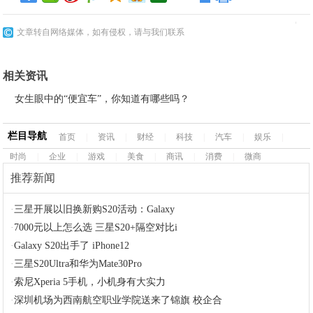
文章转自网络媒体，如有侵权，请与我们联系
相关资讯
女生眼中的“便宜车”，你知道有哪些吗？
栏目导航
首页
|
资讯
|
财经
|
科技
|
汽车
|
娱乐
|
时尚
|
企业
|
游戏
|
美食
|
商讯
|
消费
|
微商
推荐新闻
·
三星开展以旧换新购S20活动：Galaxy
·
7000元以上怎么选 三星S20+隔空对比i
·
Galaxy S20出手了 iPhone12
·
三星S20Ultra和华为Mate30Pro
·
索尼Xperia 5手机，小机身有大实力
·
深圳机场为西南航空职业学院送来了锦旗 校企合