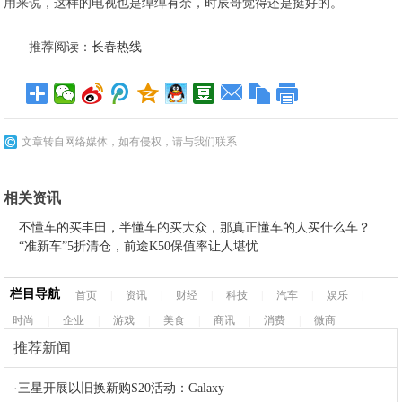
用来说，这样的电视也是绰绰有余，时辰哥觉得还是挺好的。
推荐阅读：
长春热线
文章转自网络媒体，如有侵权，请与我们联系
相关资讯
不懂车的买丰田，半懂车的买大众，那真正懂车的人买什么车？
“准新车”5折清仓，前途K50保值率让人堪忧
栏目导航
首页
|
资讯
|
财经
|
科技
|
汽车
|
娱乐
|
时尚
|
企业
|
游戏
|
美食
|
商讯
|
消费
|
微商
推荐新闻
·
三星开展以旧换新购S20活动：Galaxy