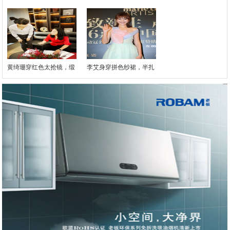
黄绮珊穿红色太抢镜，缎
李艾身穿拼色纱裙，半扎