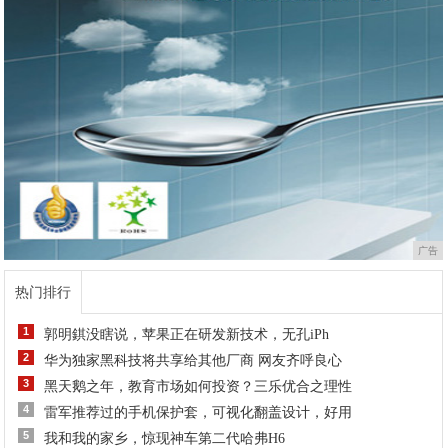
广告
热门排行
1
郭明錤没瞎说，苹果正在研发新技术，无孔iPh
2
华为独家黑科技将共享给其他厂商 网友齐呼良心
3
黑天鹅之年，教育市场如何投资？三乐优合之理性
4
雷军推荐过的手机保护套，可视化翻盖设计，好用
5
我和我的家乡，惊现神车第二代哈弗H6