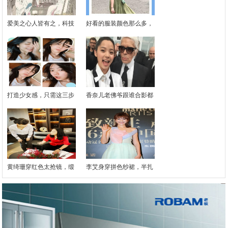
爱美之心人皆有之，科技
好看的服装颜色那么多，
打造少女感，只需这三步
香奈儿老佛爷跟谁合影都
黄绮珊穿红色太抢镜，缎
李艾身穿拼色纱裙，半扎