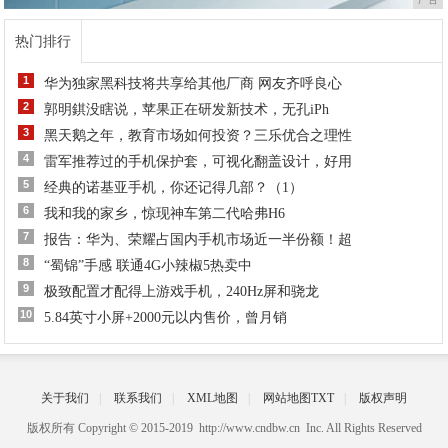
热门排行
1
华为独家黑科技将共享给其他厂商 网友齐呼良心
2
郭明錤没瞎说，苹果正在研发新技术，无孔iPh
3
黑天鹅之年，教育市场如何投资？三乐优合之理性
4
雷军推荐过的手机保护套，可视化翻盖设计，好用
5
经典的诺基亚手机，你还记得几部？（1）
6
我和我的家乡，惊现神车第二代哈弗H6
7
报告：华为、荣耀占国内手机市场近一半份额！超
8
“蜀锦”手感 联通4G小辣椒5热卖中
9
极致配置才配得上游戏手机，240Hz屏和骁龙
10
5.84英寸小屏+2000元以内售价，曾月销
关于我们
|
联系我们
|
XML地图
|
网站地图
TXT
|
版权声明
版权所有 Copyright © 2015-2019 http://www.cndbw.cn Inc. All Rights Reserved