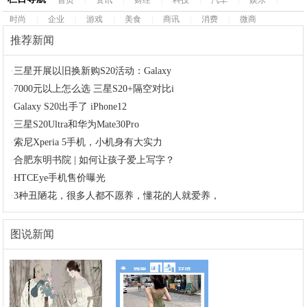
首页
|
资讯
|
财经
|
科技
|
汽车
|
娱乐
|
时尚
|
企业
|
游戏
|
美食
|
商讯
|
消费
|
微商
推荐新闻
·
三星开展以旧换新购S20活动：Galaxy
·
7000元以上怎么选 三星S20+隔空对比i
·
Galaxy S20出手了 iPhone12
·
三星S20Ultra和华为Mate30Pro
·
索尼Xperia 5手机，小机身有大实力
·
合肥东明书院 | 如何让孩子爱上写字？
·
HTCEye手机售价曝光
·
3种丑陋花，很多人都不愿养，懂花的人就爱养，
图说新闻