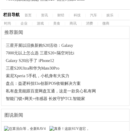
栏目导航
首页
|
资讯
|
财经
|
科技
|
汽车
|
娱乐
|
时尚
|
企业
|
游戏
|
美食
|
商讯
|
消费
|
微商
推荐新闻
·
三星开展以旧换新购S20活动：Galaxy
·
7000元以上怎么选 三星S20+隔空对比i
·
Galaxy S20出手了 iPhone12
·
三星S20Ultra和华为Mate30Pro
·
索尼Xperia 5手机，小机身有大实力
·
盘点：益逻科技Elo创新POS收银解决方案
·
私有盘竟能跟百度网盘互通，这是一款良心私有网
·
智能门锁+网关+传感器 长效守护TCL智能家
图说新闻