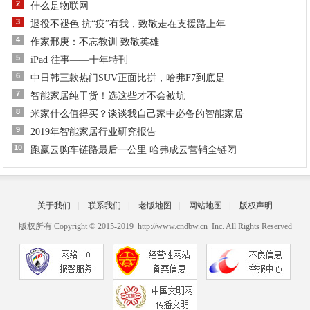
2
什么是物联网
3
退役不褪色 抗“疫”有我，致敬走在支援路上年
4
作家邢庚：不忘教训 致敬英雄
5
iPad 往事——十年特刊
6
中日韩三款热门SUV正面比拼，哈弗F7到底是
7
智能家居纯干货！选这些才不会被坑
8
米家什么值得买？谈谈我自己家中必备的智能家居
9
2019年智能家居行业研究报告
10
跑赢云购车链路最后一公里 哈弗成云营销全链闭
关于我们
|
联系我们
|
老版地图
|
网站地图
|
版权声明
版权所有 Copyright © 2015-2019 http://www.cndbw.cn Inc. All Rights Reserved