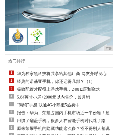
广告
热门排行
1
华为独家黑科技将共享给其他厂商 网友齐呼良心
2
经典的诺基亚手机，你还记得几部？（1）
3
极致配置才配得上游戏手机，240Hz屏和骁龙
4
5.84英寸小屏+2000元以内售价，曾月销
5
“蜀锦”手感 联通4G小辣椒5热卖中
6
报告：华为、荣耀占国内手机市场近一半份额！超
7
用惯了翻盖手机，很多人在智能手机时代迷了路
8
原来荣耀手机的隐藏功能这么多？怪不得别人都说