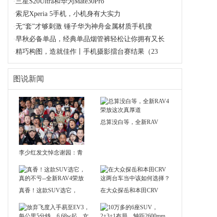
·
三星S20Ultra和华为Mate30Pro
·
索尼Xperia 5手机，小机身有大实力
·
无“套”才够刺激 锤子华为神舟金属材质手机搜
·
早秋必备单品，经典单品烟管裤轻松让你拥有又长
·
精巧构图，造就佳作丨手机摄影擂台赛结果（23
图说新闻
总算没白等，全新RAV
李少红发文悼念谢园：青
真香！这款SUV选它，
在大众探岳和本田CRV