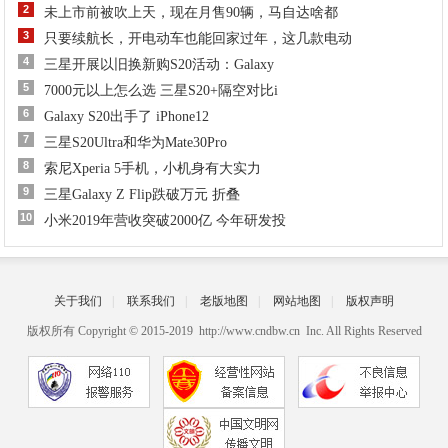
2
未上市前被吹上天，现在月售90辆，马自达啥都
3
只要续航长，开电动车也能回家过年，这几款电动
4
三星开展以旧换新购S20活动：Galaxy
5
7000元以上怎么选 三星S20+隔空对比i
6
Galaxy S20出手了 iPhone12
7
三星S20Ultra和华为Mate30Pro
8
索尼Xperia 5手机，小机身有大实力
9
三星Galaxy Z Flip跌破万元 折叠
10
小米2019年营收突破2000亿 今年研发投
关于我们
|
联系我们
|
老版地图
|
网站地图
|
版权声明
版权所有 Copyright © 2015-2019 http://www.cndbw.cn Inc. All Rights Reserved