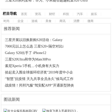
三星S20系列发布：华为、小米能否超越机皇S20 Ultra
栏目导航
首页
|
资讯
|
财经
|
科技
|
汽车
|
娱乐
|
时尚
|
企业
|
游戏
|
美食
|
商讯
|
消费
|
微商
推荐新闻
·
三星开展以旧换新购S20活动：Galaxy
·
7000元以上怎么选 三星S20+隔空对比i
·
Galaxy S20出手了 iPhone12
·
三星S20Ultra和华为Mate30Pro
·
索尼Xperia 5手机，小机身有大实力
·
拾起卖入围全球循环经济奖“2019年度中小企
·
“智慧”抗疫情 天九共享全员永久“候鸟式工作
·
战疫情！邦邦汽服“驾安配APP”开通新型肺炎
图说新闻