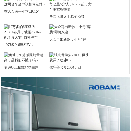
在大众探岳和本田CRV
放弃飞度入手易至EV3
大众再出新款，小号“辉
10万多的6座SUV，
奥迪Q5L越减配销量越
试完普拉多2700，回